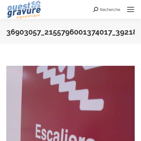
Recherche
Search:
36903057_2155796001374017_39218
Vous êtes ici :