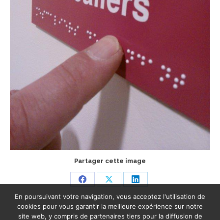
Partager cette image
Share
Share
Share
En poursuivant votre navigation, vous acceptez l'utilisation de
on
on
on
cookies pour vous garantir la meilleure expérience sur notre
Facebook
X
LinkedIn
site web, y compris de partenaires tiers pour la diffusion de