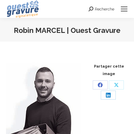
Recherche
Search:
Robin MARCEL | Ouest Gravure
Vous êtes ici :
Partager cette
image
Share
Share
on
on
Share
Facebook
X
on
LinkedIn