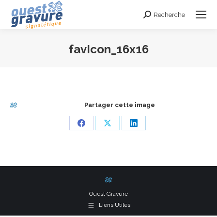
Recherche
Search:
favIcon_16x16
Vous êtes ici :
Partager cette image
Share
Share
Share
on
on
on
Facebook
X
LinkedIn
Ouest Gravure
Liens Utiles