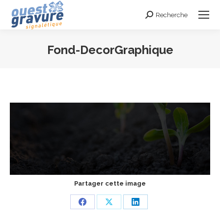
Recherche
Search:
Fond-DecorGraphique
Vous êtes ici :
Partager cette image
Share
Share
Share