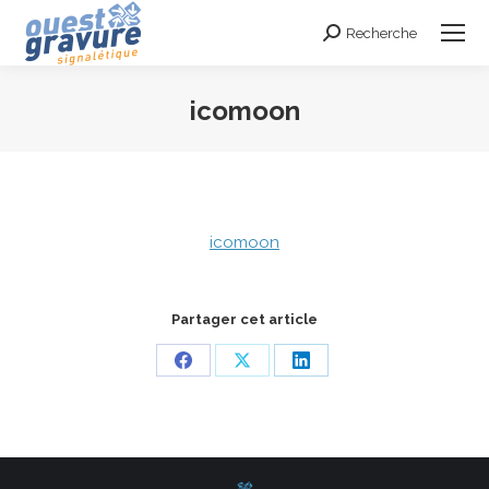
Recherche
Search:
icomoon
Vous êtes ici :
icomoon
Partager cet article
Share
Share
Share
on
on
on
Facebook
X
LinkedIn