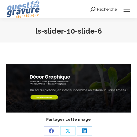
Recherche
Search:
ls-slider-10-slide-6
Vous êtes ici :
Partager cette image
Share
Share
Share