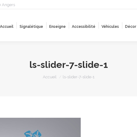
0 Angers
Accueil
Signalétique
Enseigne
Accessibilité
Véhicules
Décor
Accueil
Signalétique
Enseigne
Accessibilité
Véhicules
Décor
ls-slider-7-slide-1
Vous êtes ici :
Accueil
ls-slider-7-slide-1