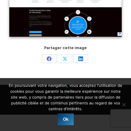
Partager cette image
Share
Share
Share
on
on
on
Facebook
X
LinkedIn
En poursuivant votre navigation, vous acceptez l'utilisation de
cookies pour vous garantir la meilleure expérience sur notre
site web, y compris de partenaires tiers pour la diffusion de
Ouest Gravure
publicité ciblée et de contenus pertinents au regard de vos
Liens Utiles
centres d'intérêts.
Ok