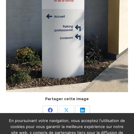
Partager cette image
Share
Share
Share
En poursuivant votre navigation, vous acceptez l'utilisation de
on
on
on
cookies pour vous garantir la meilleure expérience sur notre
Facebook
X
LinkedIn
site web, y compris de partenaires tiers pour la diffusion de