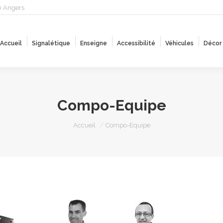
0 Angers
Accueil
Signalétique
Enseigne
Accessibilité
Véhicules
Décor
Accueil
Signalétique
Enseigne
Accessibilité
Véhicules
Décor
Compo-Equipe
Vous êtes ici :
Accueil
Compo-Equipe