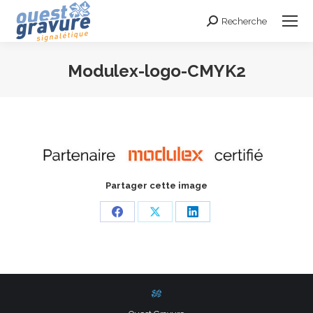
Recherche
Search:
Modulex-logo-CMYK2
Vous êtes ici :
Partager cette image
Share
Share
Share
on
on
on
Facebook
X
LinkedIn