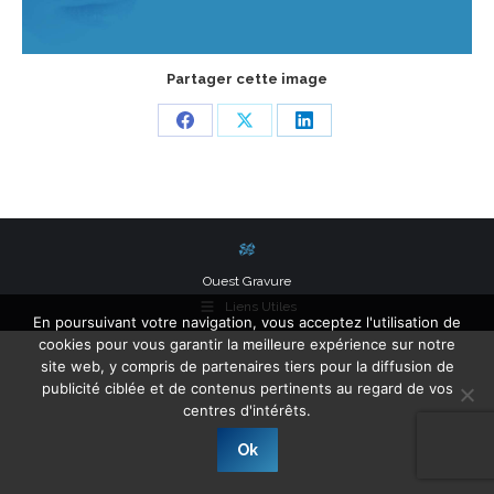
Partager cette image
Share
Share
Share
on
on
on
Facebook
X
LinkedIn
Ouest Gravure
Liens Utiles
En poursuivant votre navigation, vous acceptez l'utilisation de
cookies pour vous garantir la meilleure expérience sur notre
site web, y compris de partenaires tiers pour la diffusion de
publicité ciblée et de contenus pertinents au regard de vos
centres d'intérêts.
Ok