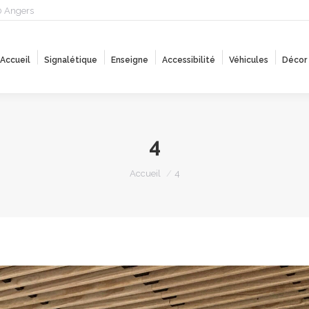
0 Angers
Accueil
Signalétique
Enseigne
Accessibilité
Véhicules
Décor
Accueil
Signalétique
Enseigne
Accessibilité
Véhicules
Décor
4
Vous êtes ici :
Accueil
4