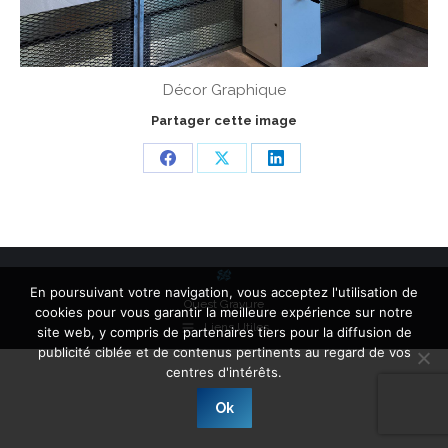
Décor Graphique
Partager cette image
Share
Share
Share
on
on
on
Facebook
X
LinkedIn
En poursuivant votre navigation, vous acceptez l'utilisation de
Ouest Gravure
cookies pour vous garantir la meilleure expérience sur notre
Liens Utiles
site web, y compris de partenaires tiers pour la diffusion de
publicité ciblée et de contenus pertinents au regard de vos
centres d'intérêts.
Ok