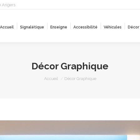
0 Angers
Accueil
Signalétique
Enseigne
Accessibilité
Véhicules
Décor
Accueil
Signalétique
Enseigne
Accessibilité
Véhicules
Décor
Décor Graphique
Vous êtes ici :
Accueil
Décor Graphique