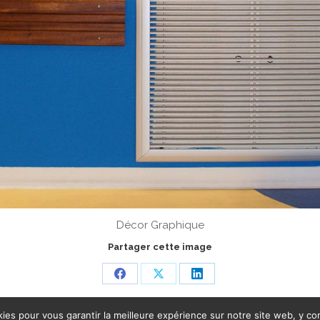
Décor Graphique
Partager cette image
Share
Share
Share
on
on
on
ies pour vous garantir la meilleure expérience sur notre site web, y com