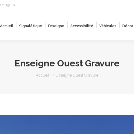
0 Angers
Accueil
Signalétique
Enseigne
Accessibilité
Véhicules
Décor
Accueil
Signalétique
Enseigne
Accessibilité
Véhicules
Décor
Enseigne Ouest Gravure
Vous êtes ici :
Accueil
Enseigne Ouest Gravure