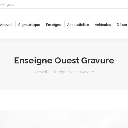
0 Angers
Accueil
Signalétique
Enseigne
Accessibilité
Véhicules
Décor
Accueil
Signalétique
Enseigne
Accessibilité
Véhicules
Décor
Enseigne Ouest Gravure
Vous êtes ici :
Accueil
Enseigne Ouest Gravure