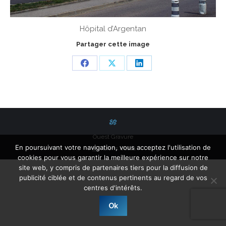
Hôpital d’Argentan
Partager cette image
Share
Share
Share
on
on
on
Facebook
X
LinkedIn
Ouest Gravure
En poursuivant votre navigation, vous acceptez l'utilisation de
Liens Utiles
cookies pour vous garantir la meilleure expérience sur notre
site web, y compris de partenaires tiers pour la diffusion de
publicité ciblée et de contenus pertinents au regard de vos
centres d'intérêts.
Ok