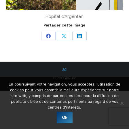
Hôpital d’Argentan
Partager cette image
Share
Share
Share
on
on
on
Facebook
X
LinkedIn
Ouest Gravure
En poursuivant votre navigation, vous acceptez l'utilisation de
Liens Utiles
cookies pour vous garantir la meilleure expérience sur notre
site web, y compris de partenaires tiers pour la diffusion de
publicité ciblée et de contenus pertinents au regard de vos
centres d'intérêts.
Ok