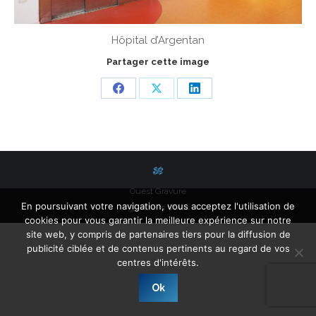
Hôpital d’Argentan
Partager cette image
Share
Share
Share
on
on
on
Facebook
X
LinkedIn
Ouest Gravure
En poursuivant votre navigation, vous acceptez l'utilisation de
Liens Utiles
cookies pour vous garantir la meilleure expérience sur notre
site web, y compris de partenaires tiers pour la diffusion de
publicité ciblée et de contenus pertinents au regard de vos
centres d'intérêts.
Ok