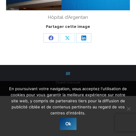
Hôpital d’Argentan
Partager cette image
Share
Share
Share
on
on
on
Facebook
X
LinkedIn
Ouest Gravure
En poursuivant votre navigation, vous acceptez l'utilisation de
Liens Utiles
cookies pour vous garantir la meilleure expérience sur notre
site web, y compris de partenaires tiers pour la diffusion de
publicité ciblée et de contenus pertinents au regard de vos
centres d'intérêts.
Ok