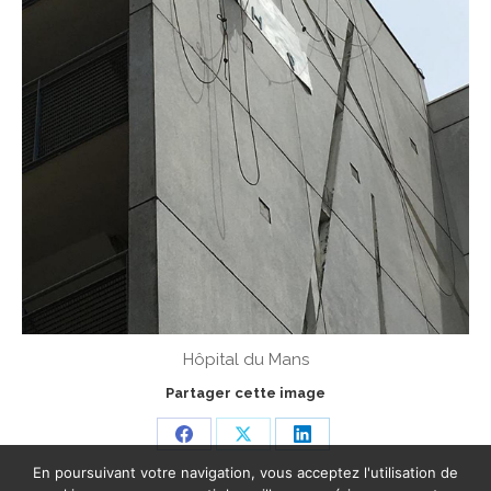
Hôpital du Mans
Partager cette image
Share
Share
Share
En poursuivant votre navigation, vous acceptez l'utilisation de
on
on
on