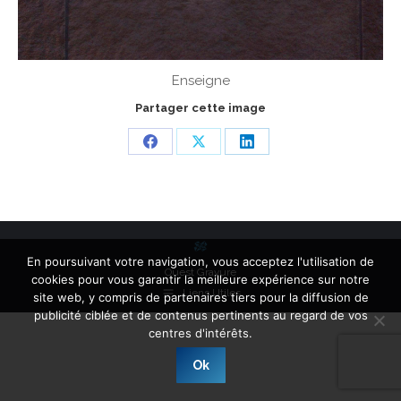
Enseigne
Partager cette image
Share
Share
Share
on
on
on
Facebook
X
LinkedIn
En poursuivant votre navigation, vous acceptez l'utilisation de
Ouest Gravure
cookies pour vous garantir la meilleure expérience sur notre
Liens Utiles
site web, y compris de partenaires tiers pour la diffusion de
publicité ciblée et de contenus pertinents au regard de vos
centres d'intérêts.
Ok