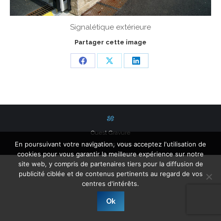
Signalétique extérieure
Partager cette image
Share
Share
Share
on
on
on
Facebook
X
LinkedIn
Ouest Gravure
En poursuivant votre navigation, vous acceptez l'utilisation de
Liens Utiles
cookies pour vous garantir la meilleure expérience sur notre
site web, y compris de partenaires tiers pour la diffusion de
publicité ciblée et de contenus pertinents au regard de vos
centres d'intérêts.
Ok