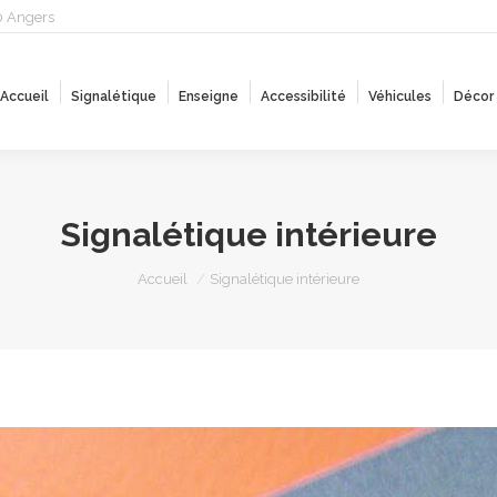
0 Angers
Accueil
Signalétique
Enseigne
Accessibilité
Véhicules
Décor
Accueil
Signalétique
Enseigne
Accessibilité
Véhicules
Décor
Signalétique intérieure
Vous êtes ici :
Accueil
Signalétique intérieure