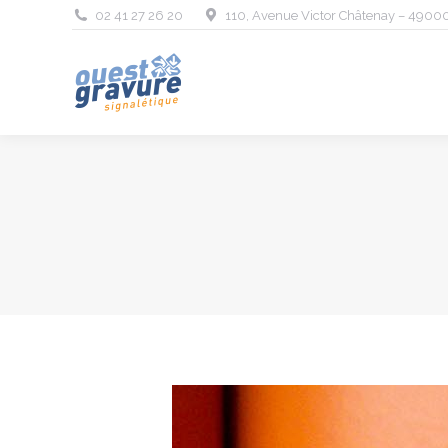
02 41 27 26 20
110, Avenue Victor Châtenay – 4900