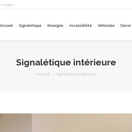
0 Angers
Accueil
Signalétique
Enseigne
Accessibilité
Véhicules
Décor
Accueil
Signalétique
Enseigne
Accessibilité
Véhicules
Décor
Signalétique intérieure
Vous êtes ici :
Accueil
Signalétique intérieure