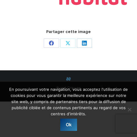
Partager cette image
Share
Share
Share
on
on
on
Facebook
X
LinkedIn
Ouest Gravure
En poursuivant votre navigation, vous acceptez l'utilisation de
Liens Utiles
cookies pour vous garantir la meilleure expérience sur notre
site web, y compris de partenaires tiers pour la diffusion de
publicité ciblée et de contenus pertinents au regard de vos
centres d'intérêts.
Ok