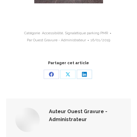
Catégorie
Accessibilité
,
Signalétique parking PMR
Par
Ouest Gravure - Administrateur
16/01/2019
Partager cet article
Share
Share
Share
on
on
on
Facebook
X
LinkedIn
Auteur
Ouest Gravure -
Administrateur