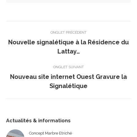
Navigation
ONGLET PRÉCÉDENT
de
Nouvelle signalétique à la Résidence du
Onglet
commentaire
Lattay…
précédent
ONGLET SUIVANT
Nouveau site internet Ouest Gravure la
Onglet
Signalétique
suivant
Actualités & informations
Concept Marbre Etriché